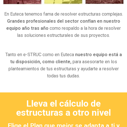
En Euteca tenemos fama de resolver estructuras complejas.
Grandes
profesionales
del sector
confían
en
nuestro
equipo
año
tras
año
como respaldo a la hora de resolver
las soluciones estructurales de sus proyectos.
Tanto en e-STRUC como en Euteca
nuestro
equipo
está
a
tu
disposición, como cliente,
para asesorarte en los
planteamientos de tus estructuras y ayudarte a resolver
todas tus dudas.
Lleva el cálculo de
estructuras a otro nivel
Elige el Plan que mejor se adapta a ti y