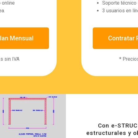
 online
Soporte técnico 
ea.
3 usuarios en lí
Plan Mensual
Contratar 
s sin IVA
* Precio
Con e-STRUC 
estructurales y o