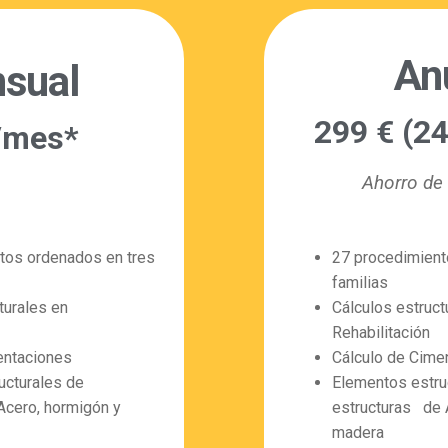
An
sual
299 € (2
/mes*
Ahorro de
tos ordenados en tres
27 procedimient
familias
turales en
Cálculos estruct
Rehabilitación
entaciones
Cálculo de Cime
ucturales de
Elementos estru
Acero, hormigón y
estructuras de 
madera