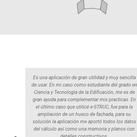
ción en
Es una aplicación de gran utilidad y muy sencilla
 una
de usar. En mi caso como estudiante del grado e
ulos de
Ciencia y Tecnología de la Edificación, me es de
tución
gran ayuda para complementar mis practicas. En
espués
el último caso que utilicé e-STRUC, fue para la
 se
ampliación de un hueco de fachada, para su
una
solución la aplicación me aportó todos los datos
idad de
del cálculo así como una memoria y planos con
o y por
detalles constructivos.