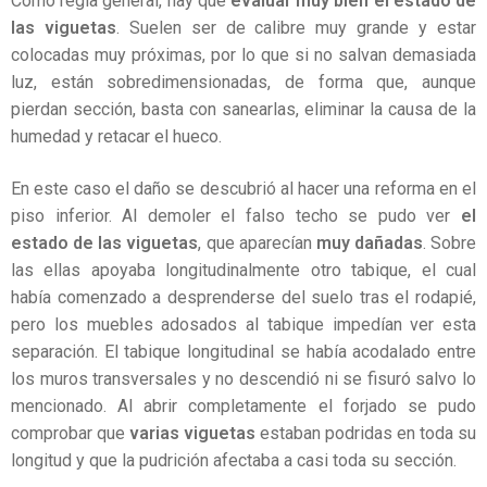
Como regla general, hay que
evaluar muy bien el estado de
las viguetas
. Suelen ser de calibre muy grande y estar
colocadas muy próximas, por lo que si no salvan demasiada
luz, están sobredimensionadas, de forma que, aunque
pierdan sección, basta con sanearlas, eliminar la causa de la
humedad y retacar el hueco.
En este caso el daño se descubrió al hacer una reforma en el
piso inferior. Al demoler el falso techo se pudo ver
el
estado de las viguetas
, que aparecían
muy dañadas
. Sobre
las ellas apoyaba longitudinalmente otro tabique, el cual
había comenzado a desprenderse del suelo tras el rodapié,
pero los muebles adosados al tabique impedían ver esta
separación. El tabique longitudinal se había acodalado entre
los muros transversales y no descendió ni se fisuró salvo lo
mencionado. Al abrir completamente el forjado se pudo
comprobar que
varias viguetas
estaban podridas en toda su
longitud y que la pudrición afectaba a casi toda su sección.