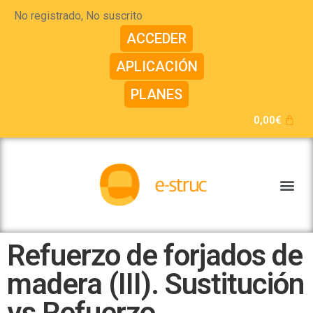
No registrado, No suscrito
ACCEDER
APLICACIÓN
PLANES
0,00
€
Refuerzo de forjados de
madera (III). Sustitución
vs Refuerzo