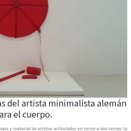
as del artista minimalista alemán
ra el cuerpo.
bujos y material de archivo articulados en torno a dos temas: la